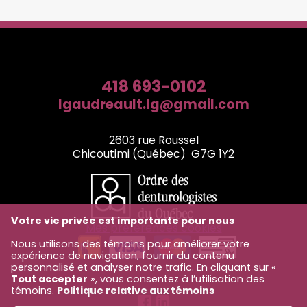
418 693-0102
Courriel
lgaudreault.lg@gmail.com
Adresse postale
2603 rue Roussel
Chicoutimi
(
Québec
)
G7G 1Y2
Votre vie privée est importante pour nous
Mes préférences cookies
Nous utilisons des témoins pour améliorer votre
expérience de navigation, fournir du contenu
personnalisé et analyser notre trafic. En cliquant sur «
Tout accepter
», vous consentez à l’utilisation des
témoins.
Politique relative aux témoins