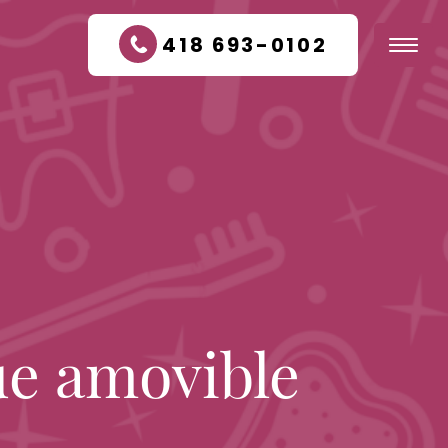
418 693-0102
ue amovible