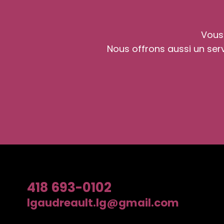
Vous
Nous offrons aussi un ser
418 693-0102
Courriel
lgaudreault.lg@gmail.com